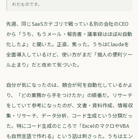
生成AIを「競合が使い始めた」で終わら
れたものです。
せない話
先週、同じSaaSカテゴリで戦っている別の会社のCEO
forva AI コラム編集部
・
2026年5月16日
・
約4分
から「うち、もうメール・報告書・議事録はほぼAI自動
化したよ」と聞いた。正直、焦った。うちはClaudeを
全面導入しているけど、使い方がまだ「個人の便利ツー
ル止まり」だと改めて気づいた。
自分が気になったのは、競合が何を自動化しているかよ
り、「どの業務から手をつけたか」の順番だ。リサーチ
をしていて参考になったのが、文書・資料作成、情報収
集・リサーチ、データ分析、コード生成という分類だっ
た。特にコード生成のところで「ExcelのマクロやVBA
も自然言語で作れる」という話は刺さった。うちはエン