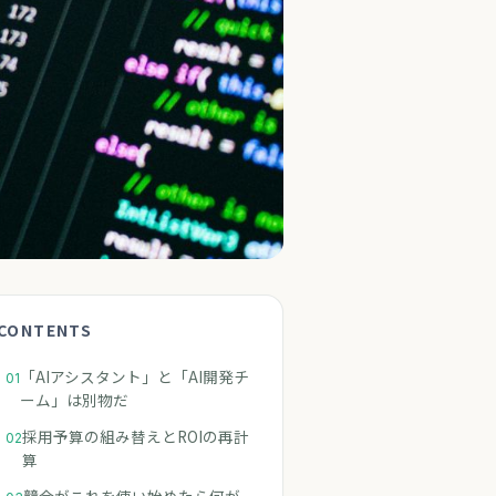
CONTENTS
用戦略を見直す
「AIアシスタント」と「AI開発チ
01
ーム」は別物だ
採用予算の組み替えとROIの再計
02
算