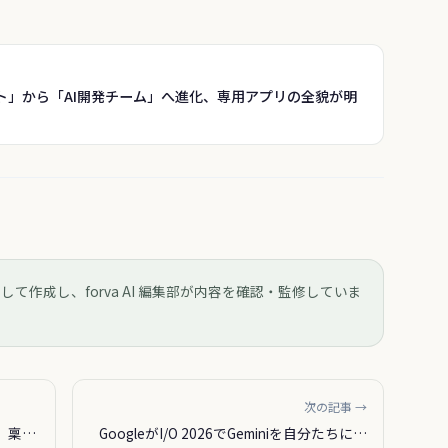
シスタント」から「AI開発チーム」へ進化、専用アプリの全貌が明
用して作成し、forva AI 編集部が内容を確認・監修していま
次の記事 →
て、稟議
GoogleがI/O 2026でGeminiを自分たちに使