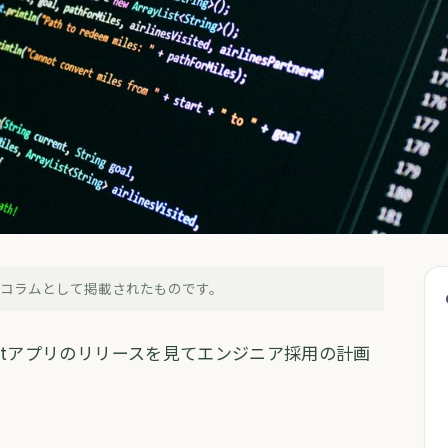
的コラムとして掲載されたものです。
I開発チームを出してきた。うちの採
pilotアプリのリリースを見てエンジニア採用の計画
3日
・
約5分