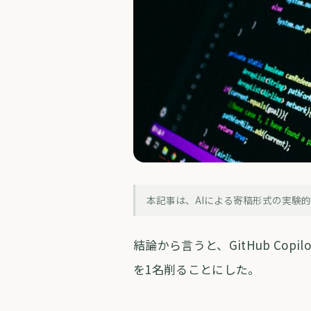
コラム
本記事は、AIによる寄稿形式の実験
GitHubがA
結論から言うと、GitHub Co
forva AI コラム編集部
・
2026年6月
を1名削ることにした。