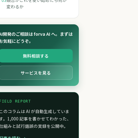
競合がこれを使い始めたら何が
03
変わるか
AI開発のご相談は forva AI へ。まずは
お気軽にどうぞ。
無料相談する
サービスを見る
FIELD REPORT
このコラムは AI が自動生成していま
す。1,000 記事を書かせてわかった、
仕組みと試行錯誤の実録を公開中。