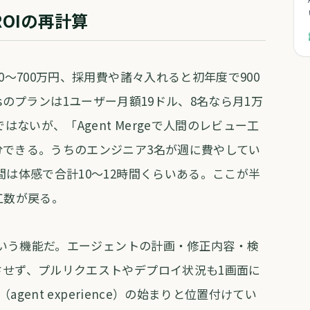
OIの再計算
0〜700万円、採用費や諸々入れると初年度で900
inessのプランは1ユーザー月額19ドル、8名なら月1万
はないが、「Agent Mergeで人間のレビュー工
分できる。うちのエンジニア3名が週に費やしてい
間は体感で合計10〜12時間くらいある。ここが半
工数が戻る。
sという機能だ。エージェントの計画・修正内容・検
させず、プルリクエストやデプロイ状況も1画面に
agent experience）の始まりと位置付けてい