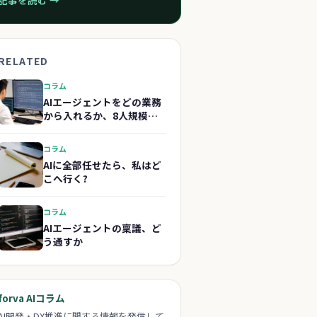
記事を読む →
RELATED
コラム
AIエージェントをどの業務
から入れるか、8人規模で
考えた
コラム
AIに全部任せたら、私はど
こへ行く?
コラム
AIエージェントの稟議、ど
う通すか
forva AIコラム
AI開発・DX推進に関する情報を発信して