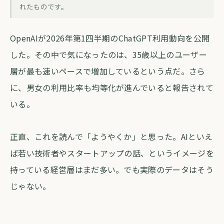
35歳以上が牽引するAI普及、経営説明に
れたものです。
使える話
OpenAIが2026年第1四半期のChatGPT利用動向を公開
forva AI コラム編集部
・
2026年5月12日
・
約3分
した。その中で気になったのは、35歳以上のユーザー
層が最も速いペースで増加しているという点だ。さら
に、男女の利用比率も均等化が進んでいると報告されて
いる。
正直、これを読んで「ようやくか」と思った。AIといえ
ば若い技術者やスタートアップの話、というイメージを
持っている経営層はまだ多い。でも実際のデータはそう
じゃない。