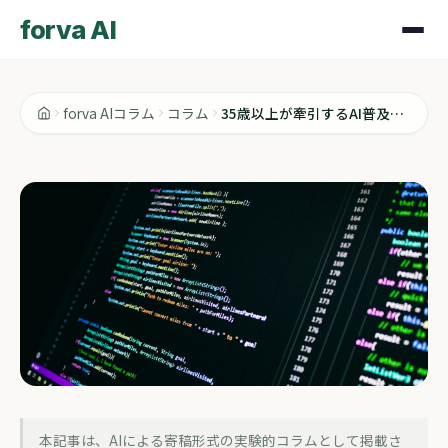
forva AI
forva AIコラム
コラム
35歳以上が牽引するAI普及、経営説明に使える話
コラム
本記事は、AIによる寄稿形式の実験的コラムとして掲載さ