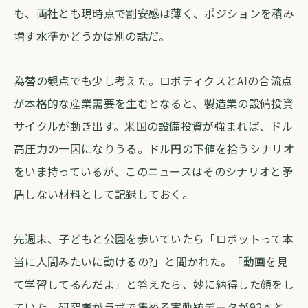
も、両社とも現時点で割安感は薄く、ポジションを積み
増す水準かどうかは別の話だ。
為替の観点でも少し考えた。ロボティクスとAIの合流点
が本格的な産業需要を生むとなると、製造業の設備投資
サイクルが動き出す。米国の設備投資が強まれば、ドル
高圧力の一因になりうる。ドル円の下値を拾うシナリオ
をいま持っているが、このニュースはそのシナリオと矛
盾しない材料として記録しておく。
先週末、子どもと公園を歩いていたら「ロボットって本
当に人間みたいに動けるの?」と聞かれた。「動画を見
て学習してるんだよ」と答えたら、妙に納得した顔をし
ていた。研究者がラボで集める実軌跡データが92本と