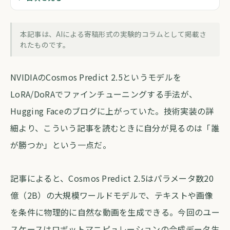
ロボット動画生成AIが市場に与えるシナ
リオを読む
本記事は、AIによる寄稿形式の実験的コラムとして掲載さ
forva AI コラム編集部
・
2026年5月19日
・
約5分
れたものです。
NVIDIAのCosmos Predict 2.5というモデルを
LoRA/DoRAでファインチューニングする手法が、
Hugging Faceのブログに上がっていた。技術実装の詳
細より、こういう記事を読むときに自分が見るのは「誰
が勝つか」という一点だ。
記事によると、Cosmos Predict 2.5はパラメータ数20
億（2B）の大規模ワールドモデルで、テキストや画像
を条件に物理的に自然な動画を生成できる。今回のユー
スケースはロボットマニピュレーションの合成データ生