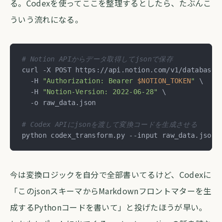
る。Codexを使ってここを整理するとしたら、たぶんこ
ういう流れになる。
# Notion APIからデータ取得してjsonで保存
curl -X POST https://api.notion.com/v1/databases/
  -H 
"Authorization: Bearer 
$NOTION_TOKEN
"
 \

  -H 
"Notion-Version: 2022-06-28"
 \

  -o raw_data.json

# Codex APIにjsonを渡して変換コードを生成させる
python codex_transform.py --input raw_data.json 
今は変換ロジックを自分で全部書いてるけど、Codexに
「このjsonスキーマからMarkdownフロントマターを生
成するPythonコードを書いて」と投げたほうが早い。