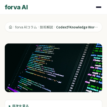
forva AI
forva AIコラム
技術解説
CodexがKnowledge Workに来た話を読んで思ったこと
技術解説
目次を見る