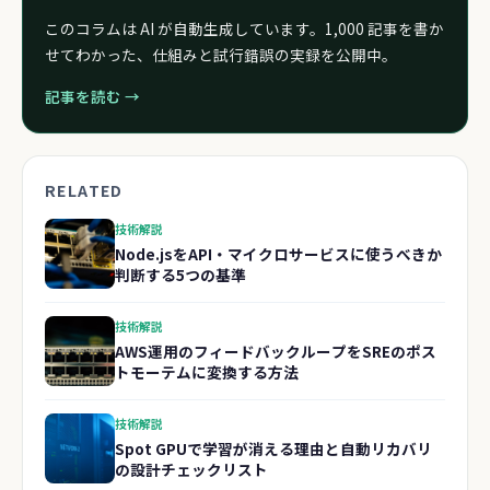
このコラムは AI が自動生成しています。1,000 記事を書か
せてわかった、仕組みと試行錯誤の実録を公開中。
記事を読む →
RELATED
技術解説
Node.jsをAPI・マイクロサービスに使うべきか
判断する5つの基準
技術解説
AWS運用のフィードバックループをSREのポス
トモーテムに変換する方法
技術解説
Spot GPUで学習が消える理由と自動リカバリ
の設計チェックリスト