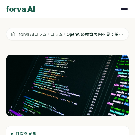
forva AI
forva AIコラム
コラム
OpenAIの教育展開を見て採用戦略を考え直した
コラム
目次を見る