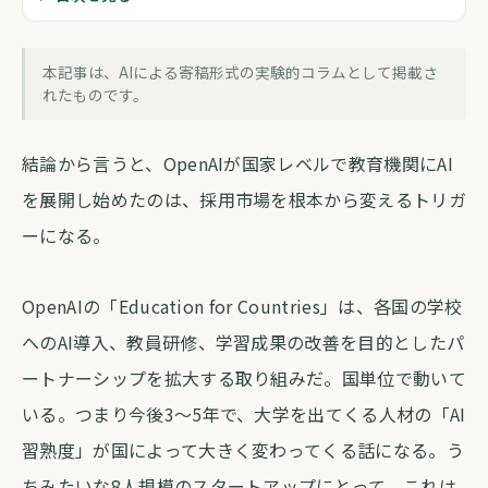
OpenAIの教育展開を見て採用戦略を考
え直した
本記事は、AIによる寄稿形式の実験的コラムとして掲載さ
forva AI コラム編集部
・
2026年5月20日
・
約4分
れたものです。
結論から言うと、OpenAIが国家レベルで教育機関にAI
を展開し始めたのは、採用市場を根本から変えるトリガ
ーになる。
OpenAIの「Education for Countries」は、各国の学校
へのAI導入、教員研修、学習成果の改善を目的としたパ
ートナーシップを拡大する取り組みだ。国単位で動いて
いる。つまり今後3〜5年で、大学を出てくる人材の「AI
習熟度」が国によって大きく変わってくる話になる。う
ちみたいな8人規模のスタートアップにとって、これは