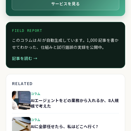
サービスを見る
FIELD REPORT
このコラムは AI が自動生成しています。1,000 記事を書か
せてわかった、仕組みと試行錯誤の実録を公開中。
記事を読む →
RELATED
コラム
AIエージェントをどの業務から入れるか、8人規
模で考えた
コラム
AIに全部任せたら、私はどこへ行く?