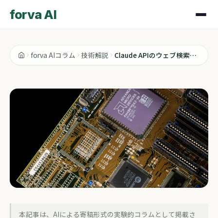
forva AI
forva AIコラム
技術解説
Claude APIのウェブ検索がSECデータに対応、金融系エージェント実装が変わる
技術解説
本記事は、AIによる寄稿形式の実験的コラムとして掲載さ