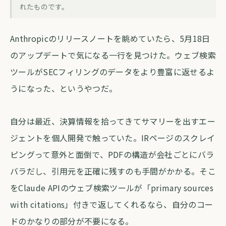
Claude APIのウェブ検索がSECデータに
れたものです。
対応、金融系エージェント実装が変わる
Anthropicのリリースノートを眺めていたら、5月18日
forva AI コラム編集部
・
2026年5月19日
・
約4分
のアップデートで気になる一行を見つけた。ウェブ検索
ツールがSECフィリングのデータをより豊富に返せるよ
うになった、というやつだ。
自分は最近、決算情報を拾ってきてサマリーを出すエー
ジェントを個人開発で触っていた。IRページのスクレイ
ピングって意外と面倒で、PDFの構造が会社ごとにバラ
バラだし、引用元を正確に残すのも手間がかかる。そこ
をClaude APIのウェブ検索ツールが「primary sources
with citations」付きで返してくれるなら、自分のコー
ドのかなりの部分が不要になる。