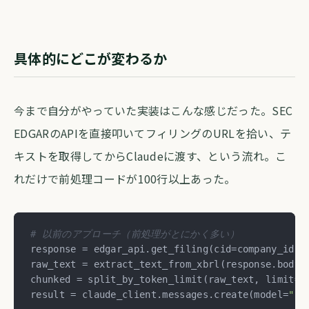
具体的にどこが変わるか
今まで自分がやっていた実装はこんな感じだった。SEC
EDGARのAPIを直接叩いてフィリングのURLを拾い、テ
キストを取得してからClaudeに渡す、という流れ。こ
れだけで前処理コードが100行以上あった。
# 以前のアプローチ（前処理がとにかく多い）
response = edgar_api.get_filing(cid=company_id, 
raw_text = extract_text_from_xbrl(response.body)

chunked = split_by_token_limit(raw_text, limit=
5
result = claude_client.messages.create(model=
"cl