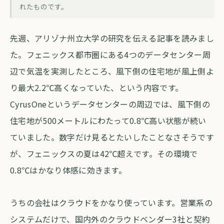
AIの排熱が住宅地を温める、DX推進部門
れたものです。
も知っておくべき話
先週、アリゾナ州立大学の研究を伝える記事を読みまし
forva AI コラム編集部
・
2026年5月25日
・
約4分
た。フェニックス都市圏にある4つのデータセンター周
辺で気温を実測したところ、風下側の住宅地が風上側よ
り最大2.2℃高くなっていた、という内容です。
CyrusOneというデータセンターの周辺では、風下側の
住宅地が500メートルにわたって0.8℃高い状態が続い
ていました。数字だけ見るとたいしたことなさそうです
が、フェニックスの夏は42℃超えです。その環境で
0.8℃はかなり体感に効きます。
うちの会社はクラウドをかなり使っています。営業系の
システムだけで、国内外のクラウドベンダー3社と契約