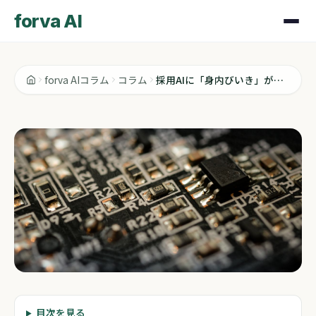
forva AI
forva AIコラム
コラム
採用AIに「身内びいき」があると知って、採用フローを見直した話
コラム
目次を見る