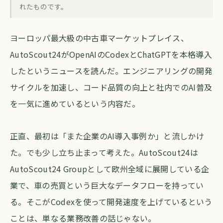
AutoScout24のAI活用が示す「次の勝
れたものです。
者」の見極め方
ヨーロッパ最大級の中古車マーケットプレイス、
forva AI コラム編集部
・
2026年5月13日
・
約4分
AutoScout24がOpenAIのCodexとChatGPTを本格導入
したというニュースを読んだ。エンジニアリングの開発
サイクルを加速し、コード品質の向上と社内でのAI普及
を一気に進めているという内容だ。
正直、最初は「また企業のAI導入事例か」と流しかけ
た。でも少し立ち止まって考えた。AutoScout24は
AutoScout24 Groupとして欧州全域に展開している企
業で、車の売買という巨大なデータフローを持ってい
る。そこがCodexを使って開発速度を上げているという
ことは、単なる業務改善の話じゃない。