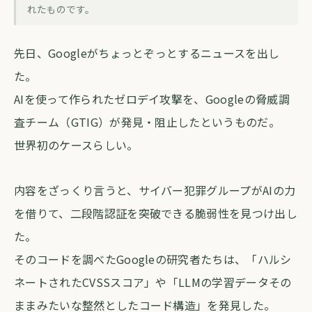
AIが作ったハックを、AIが止めた時代に
れたものです。
私たちのツールは安全か
先日、Googleがちょっとぞっとするニュースを出し
forva AI コラム編集部
・
2026年5月12日
・
約4分
た。
AIを使って作られたゼロデイ攻撃を、Googleの脅威調
査チーム（GTIG）が発見・阻止したというものだ。
世界初のケースらしい。
内容をざっくり言うと、サイバー犯罪グループがAIの力
を借りて、二段階認証を突破できる脆弱性を見つけ出し
た。
そのコードを調べたGoogleの研究者たちは、「ハルシ
ネートされたCVSSスコア」や「LLMの学習データその
ままみたいな整然としたコード構造」を発見した。