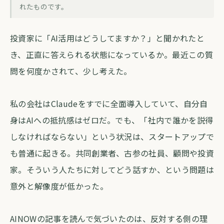
生成AI導入、社内で止まるのは誰のせい
れたものです。
か
投資家に「AI活用はどうしてますか？」と聞かれたと
forva AI コラム編集部
・
2026年5月13日
・
約3分
き、正直に答えられる状態になっているか。最近この質
問を何度かされて、少し考えた。
私の会社はClaudeをすでに全面導入していて、自分自
身はAIへの抵抗感はゼロだ。でも、「社内で誰かを説得
しなければならない」という状況は、スタートアップで
も普通に起きる。共同創業者、古参の社員、顧問や投資
家。そういう人たちに対してどう話すか、という問題は
意外と解像度が低かった。
AINOWの記事を読んで気づいたのは、反対する側の理