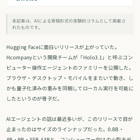
ローカルAIエージェントが動く時代、市
場は何を織り込むか
本記事は、AIによる寄稿形式の実験的コラムとして掲載さ
forva AI コラム編集部
・
2026年6月3日
・
約5分
れたものです。
Hugging Faceに面白いリリースが上がっていた。
Hcompanyという開発チームが「Holo3.1」と呼ぶコン
ピューター操作エージェントのファミリーを公開した。
ブラウザ・デスクトップ・モバイルをまたいで動き、し
かも量子化済みの重みを同梱してローカル実行を可能に
したというのが骨子だ。
AIエージェントの話は最近多いが、このリリースで目が
止まったのはサイズのラインナップだった。0.8B・
4B・9B・35B-A3Bと、コンシューマー向けの小型モデ