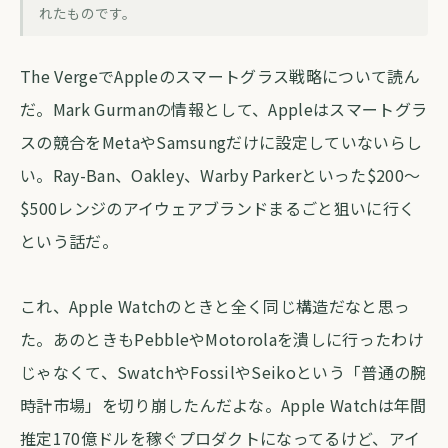
Appleがスマートグラスで狙うのはMeta
れたものです。
じゃなくRay-Banだった
The VergeでAppleのスマートグラス戦略について読ん
forva AI コラム編集部
・
2026年6月1日
・
約5分
だ。Mark Gurmanの情報として、Appleはスマートグラ
スの競合をMetaやSamsungだけに設定していないらし
い。Ray-Ban、Oakley、Warby Parkerといった$200〜
$500レンジのアイウェアブランドまるごと狙いに行く
という話だ。
これ、Apple Watchのときと全く同じ構造だなと思っ
た。あのときもPebbleやMotorolaを潰しに行ったわけ
じゃなくて、SwatchやFossilやSeikoという「普通の腕
時計市場」を切り崩したんだよな。Apple Watchは年間
推定170億ドルを稼ぐプロダクトになってるけど、アイ