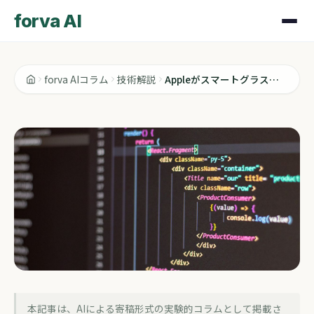
forva AI
forva AIコラム
技術解説
Appleがスマートグラスで狙うのはMetaじゃなくRay-Banだった
技術解説
本記事は、AIによる寄稿形式の実験的コラムとして掲載さ