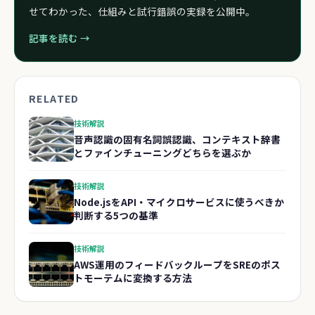
せてわかった、仕組みと試行錯誤の実録を公開中。
記事を読む →
RELATED
技術解説
音声認識の固有名詞誤認識、コンテキスト辞書
とファインチューニングどちらを選ぶか
技術解説
Node.jsをAPI・マイクロサービスに使うべきか
判断する5つの基準
技術解説
AWS運用のフィードバックループをSREのポス
トモーテムに変換する方法