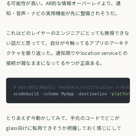
る可能性が高い。AR的な情報オーバーレイより、通
知・音声・ナビの実用機能が先に整備されそうだ。
これはどのレイヤーのエンジニアにとっても無視できな
い話だと思ってて、自分が今触ってるアプリのアーキテ
クチャを振り返った。通知周りやlocation serviceとの
接続が雑なままになってるやつが正直ある。
# watchOSのHaptic feedbackとnotification s
xcodebuild -scheme MyApp -destination 
'platform=
とりあえず今動かしてみて、手元のコードでどこが
glass向けに転用できそうか把握しておく感じにして