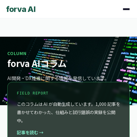
forva AI
COLUMN
forva AIコラム
AI開発・DX推進に関する情報を発信しています。
FIELD REPORT
このコラムは AI が自動生成しています。1,000 記事を
書かせてわかった、仕組みと試行錯誤の実録を公開
中。
記事を読む →