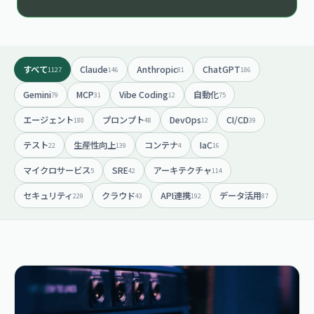
すべて
Claude
Anthropic
ChatGPT
1127
146
81
186
Gemini
MCP
Vibe Coding
自動化
79
31
12
75
エージェント
プロンプト
DevOps
CI/CD
180
48
12
39
テスト
生産性向上
コンテナ
IaC
22
139
4
16
マイクロサービス
SRE
アーキテクチャ
5
42
114
セキュリティ
クラウド
API連携
データ活用
229
43
192
87