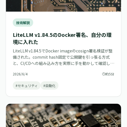
技術解説
LiteLLM v1.84.5のDocker署名、自分の環
境に入れた
LiteLLM v1.84.5でDocker imageのcosign署名検証が整
備された。commit hash固定で公開鍵を引っ張る方式
と、CI/CDへの組み込み方を実際に手を動かして確認し
た。
2026/6/4
約5分
#セキュリティ
#自動化