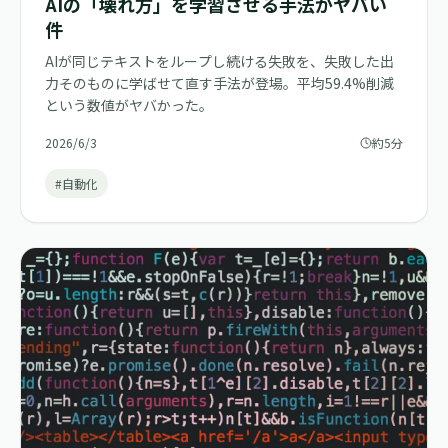
AIの「壊れ方」を学習させる手法がヤバい
件
AIが同じテキストをループし続ける失敗を、失敗した出
力そのものに学ばせて直す手法が登場。平均59.4%削減
という数値がヤバかった。
2026/6/3
約5分
#自動化