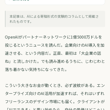
AIに仕事を取られる前に、自分を守る話
forva AI コラム編集部
・
2026年6月15日
・
約5分
本記事は、AIによる寄稿形式の実験的コラムとして掲載さ
れたものです。
OpenAIがパートナーネットワークに1億5000万ドルを
投じるというニュースを読んだ。企業向けのAI導入を加
速させる、という内容だ。正直、最初は「大企業の話
ね」と流しかけた。でも読み進めるうちに、じわじわと
落ち着かない気持ちになってきた。
こういう大きなお金が動くとき、必ず波紋がある。エン
タープライズ向けのAI活用が加速すれば、それはいずれ
フリーランスのデザイン市場にも届く。クライアントが
「AIでできる」と思い始めたら、自分の単価はどこへい