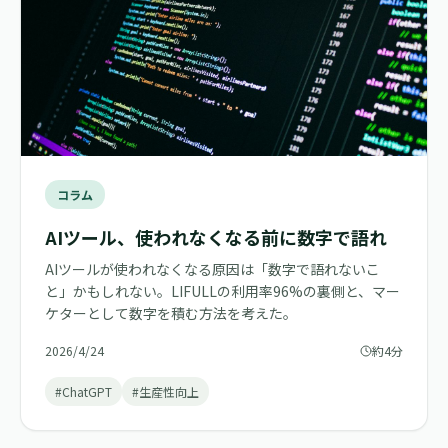
コラム
AIツール、使われなくなる前に数字で語れ
AIツールが使われなくなる原因は「数字で語れないこ
と」かもしれない。LIFULLの利用率96%の裏側と、マー
ケターとして数字を積む方法を考えた。
2026/4/24
約4分
#ChatGPT
#生産性向上