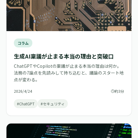
コラム
生成AI稟議が止まる本当の理由と突破口
ChatGPTやCopilotの稟議が止まる本当の理由は何か。
法務の7論点を先読みして持ち込むと、議論のスタート地
点が変わる。
2026/4/24
約3分
#ChatGPT
#セキュリティ