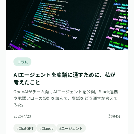
コラム
AIエージェントを稟議に通すために、私が
考えたこと
OpenAIがチーム向けAIエージェントを公開。Slack連携
や承認フローの設計を読んで、稟議をどう通すか考えて
みた。
2026/4/23
約4分
#ChatGPT
#Claude
#エージェント