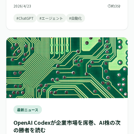
2026/4/23
約3分
#ChatGPT
#エージェント
#自動化
最新ニュース
OpenAI Codexが企業市場を席巻、AI株の次
の勝者を読む