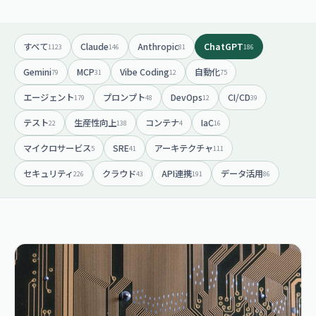
すべて
Claude
Anthropic
ChatGPT
1123
146
81
186
Gemini
MCP
Vibe Coding
自動化
79
31
12
75
エージェント
プロンプト
DevOps
CI/CD
179
48
12
39
テスト
生産性向上
コンテナ
IaC
22
138
4
16
マイクロサービス
SRE
アーキテクチャ
5
41
111
セキュリティ
クラウド
API連携
データ活用
226
43
191
86