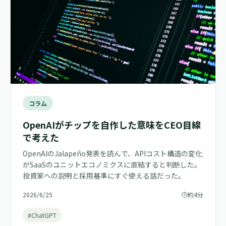
コラム
OpenAIがチップを自作した意味をCEO目線
で考えた
OpenAIのJalapeño発表を読んで、APIコスト構造の変化
がSaaSのユニットエコノミクスに直結すると判断した。
投資家への説明と採用基準にすぐ使える話だった。
2026/6/25
約4分
#ChatGPT