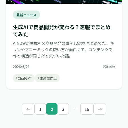
最新ニュース
生成AIで商品開発が変わる？速報でまとめ
てみた
AINOWが生成AI×商品開発の事例12選をまとめてた。キ
リンやマコーミックの使い方が面白くて、コンテンツ制
作と構造が同じだと気づいた話。
2026/6/21
約4分
#ChatGPT
#生産性向上
←
1
2
3
…
16
→