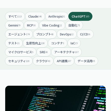
すべて
Claude
Anthropic
ChatGPT
1113
146
81
185
Gemini
MCP
Vibe Coding
自動化
79
30
12
75
エージェント
プロンプト
DevOps
CI/CD
174
48
12
36
テスト
生産性向上
コンテナ
IaC
21
138
3
15
マイクロサービス
SRE
アーキテクチャ
5
40
107
セキュリティ
クラウド
API連携
データ活用
220
43
187
85