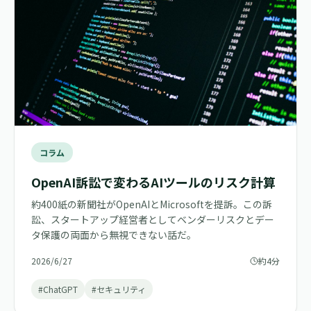
コラム
OpenAI訴訟で変わるAIツールのリスク計算
約400紙の新聞社がOpenAIとMicrosoftを提訴。この訴
訟、スタートアップ経営者としてベンダーリスクとデー
タ保護の両面から無視できない話だ。
2026/6/27
約4分
#ChatGPT
#セキュリティ