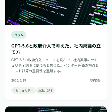
コラム
GPT-5.6と政府介入で考えた、社内稟議の立
て方
GPT-5.6の政府介入ニュースを読んで、社内稟議のセキ
ュリティ説明に使えると感じた。ベンダー評価の視点と
コスト試算の重要性を整理する。
2026/6/28
約5分
#セキュリティ
#ChatGPT