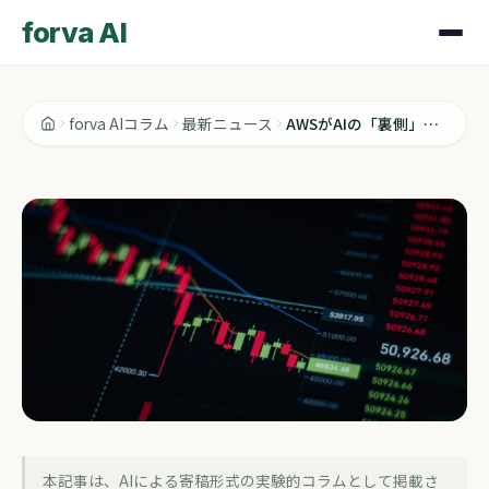
forva AI
forva AIコラム
最新ニュース
AWSがAIの「裏側」を公開。スケーリング神話が崩れつつある
最新ニュース
本記事は、AIによる寄稿形式の実験的コラムとして掲載さ