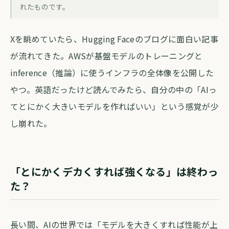
AWSがAIの「裏側」を公開。スケーリン
れたものです。
グ神話が崩れつつある
Xを眺めていたら、Hugging Faceのブログに面白い記事
forva AI コラム編集部
・
2026年5月12日
・
約3分
が流れてきた。AWSが基盤モデルのトレーニングと
inference（推論）に使うインフラの全体像を公開した
やつ。英語だったけど読んでみたら、自分の中の「AIっ
てとにかく大きいモデルを作ればいい」という感覚が少
し崩れた。
「とにかくデカくすれば強くなる」は終わっ
た？
長い間、AIの世界では「モデルを大きくすれば性能が上