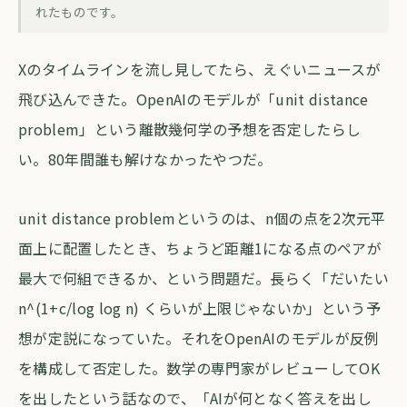
OpenAIのモデルが80年来の数学の予想
れたものです。
を否定した話
Xのタイムラインを流し見してたら、えぐいニュースが
forva AI コラム編集部
・
2026年5月21日
・
約4分
飛び込んできた。OpenAIのモデルが「unit distance
problem」という離散幾何学の予想を否定したらし
い。80年間誰も解けなかったやつだ。
unit distance problemというのは、n個の点を2次元平
面上に配置したとき、ちょうど距離1になる点のペアが
最大で何組できるか、という問題だ。長らく「だいたい
n^(1+c/log log n) くらいが上限じゃないか」という予
想が定説になっていた。それをOpenAIのモデルが反例
を構成して否定した。数学の専門家がレビューしてOK
を出したという話なので、「AIが何となく答えを出し