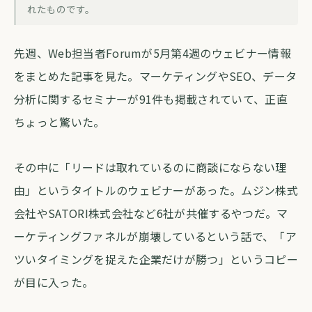
副業大家がウェビナーで学ぶより先にや
れたものです。
ること
先週、Web担当者Forumが5月第4週のウェビナー情報
forva AI コラム編集部
・
2026年5月12日
・
約3分
をまとめた記事を見た。マーケティングやSEO、データ
分析に関するセミナーが91件も掲載されていて、正直
ちょっと驚いた。
その中に「リードは取れているのに商談にならない理
由」というタイトルのウェビナーがあった。ムジン株式
会社やSATORI株式会社など6社が共催するやつだ。マ
ーケティングファネルが崩壊しているという話で、「ア
ツいタイミングを捉えた企業だけが勝つ」というコピー
が目に入った。