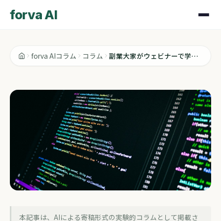
forva AI
forva AIコラム
コラム
副業大家がウェビナーで学ぶより先にやること
コラム
本記事は、AIによる寄稿形式の実験的コラムとして掲載さ