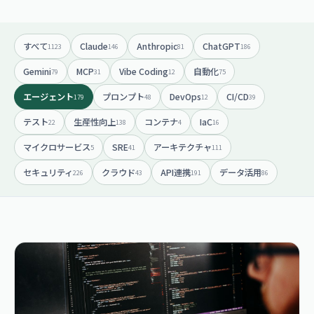
すべて
Claude
Anthropic
ChatGPT
1123
146
81
186
Gemini
MCP
Vibe Coding
自動化
79
31
12
75
エージェント
プロンプト
DevOps
CI/CD
179
48
12
39
テスト
生産性向上
コンテナ
IaC
22
138
4
16
マイクロサービス
SRE
アーキテクチャ
5
41
111
セキュリティ
クラウド
API連携
データ活用
226
43
191
86