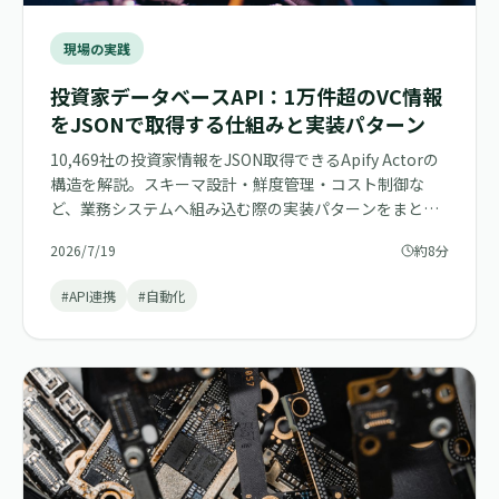
現場の実践
投資家データベースAPI：1万件超のVC情報
をJSONで取得する仕組みと実装パターン
10,469社の投資家情報をJSON取得できるApify Actorの
構造を解説。スキーマ設計・鮮度管理・コスト制御な
ど、業務システムへ組み込む際の実装パターンをまとめ
る。
2026/7/19
約8分
#API連携
#自動化