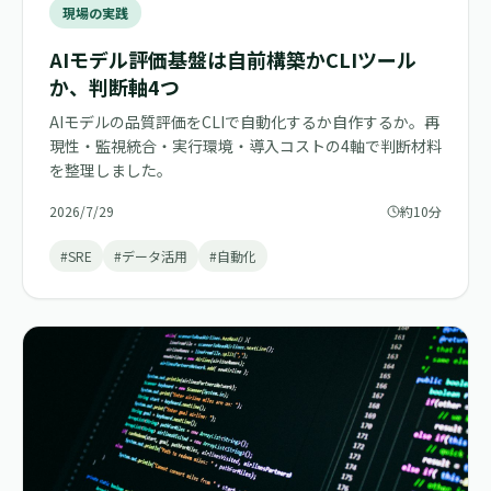
現場の実践
AIモデル評価基盤は自前構築かCLIツール
か、判断軸4つ
AIモデルの品質評価をCLIで自動化するか自作するか。再
現性・監視統合・実行環境・導入コストの4軸で判断材料
を整理しました。
2026/7/29
約10分
#SRE
#データ活用
#自動化