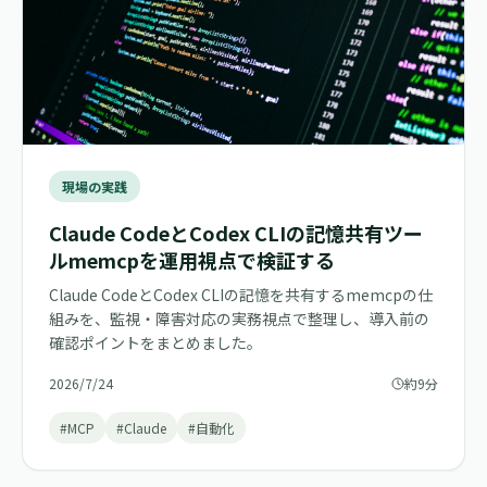
現場の実践
Claude CodeとCodex CLIの記憶共有ツー
ルmemcpを運用視点で検証する
Claude CodeとCodex CLIの記憶を共有するmemcpの仕
組みを、監視・障害対応の実務視点で整理し、導入前の
確認ポイントをまとめました。
2026/7/24
約9分
#MCP
#Claude
#自動化