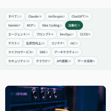
すべて
Claude
Anthropic
ChatGPT
1121
146
81
186
Gemini
MCP
Vibe Coding
自動化
79
31
12
75
エージェント
プロンプト
DevOps
CI/CD
179
48
12
38
テスト
生産性向上
コンテナ
IaC
22
138
4
15
マイクロサービス
SRE
アーキテクチャ
5
40
110
セキュリティ
クラウド
API連携
データ活用
226
43
190
86