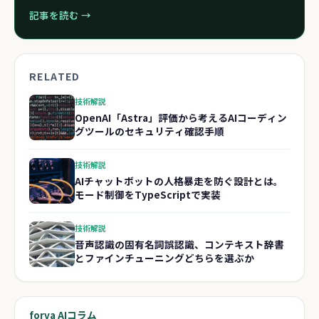
記事を読む →
RELATED
技術解説
OpenAI「Astra」評価から考えるAIコーディン
グツールのセキュリティ確認手順
技術解説
AIチャットボットの人格暴走を防ぐ設計とは。
モード制御をTypeScriptで実装
技術解説
音声認識の固有名詞誤認識、コンテキスト辞書
とファインチューニングどちらを選ぶか
forva AIコラム