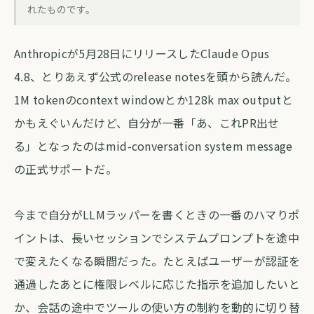
Opus 4.8のmid-conversation system
れたものです。
messageで何が変わるか
Anthropicが5月28日にリリースしたClaude Opus
forva AI コラム編集部
・
2026年5月29日
・
約6分
4.8、とりあえず公式のrelease notesを頭から読んだ。
1M tokenのcontext windowとか128k max outputと
かもえぐいんだけど、自分が一番「あ、これPR出せ
る」となったのはmid-conversation system message
の正式サポートだ。
今まで自分がLLMラッパーを書くときの一番のハマりポ
イントは、長いセッションでシステムプロンプトを途中
で変えたくなる瞬間だった。たとえばユーザーが認証を
通過したあとに権限レベルに応じた指示を追加したいと
か、会話の途中でツールの使い方の制約を動的に切り替