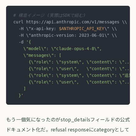
# 構造イメージ (実際はSDKで組む)
curl https://api.anthropic.com/v1/messages \\

  -H \"x-api-key: 
$ANTHROPIC_API_KEY
\" \\

  -H \"anthropic-version: 2023-06-01\" \\

  -d 
'{

    \"model\": \"claude-opus-4-8\",

    \"messages\": [

      {\"role\": \"system\", \"content\": \"...\"
      {\"role\": \"user\",   \"content\": \"...\"
      {\"role\": \"system\", \"content\": \"追加
      {\"role\": \"user\",   \"content\": \"...\"
    ]

  }'
もう一個気になったのがstop_detailsフィールドの公式
ドキュメント化だ。refusal responseにcategoryとして