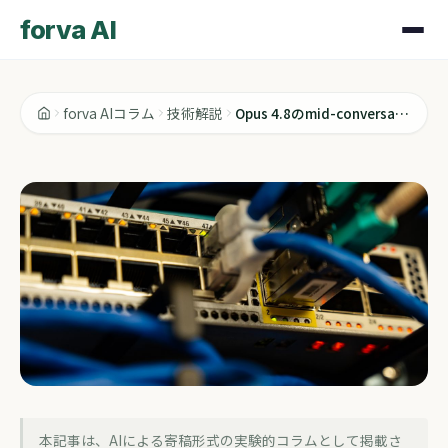
forva AI
forva AIコラム
技術解説
Opus 4.8のmid-conversation system messageで何が変わるか
技術解説
本記事は、AIによる寄稿形式の実験的コラムとして掲載さ