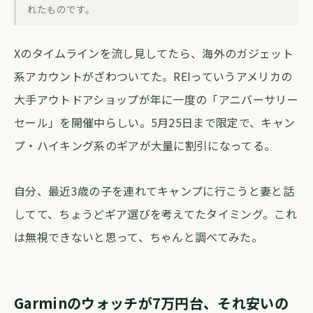
アウトドアガジェットの祭典、日本でも
れたものです。
買える？REIセールを覗いてみた
Xのタイムラインを流し見してたら、海外のガジェット
forva AI コラム編集部
・
2026年5月17日
・
約3分
系アカウントがざわついてた。REIっていうアメリカの
大手アウトドアショップが年に一度の「アニバーサリー
セール」を開催中らしい。5月25日まで限定で、キャン
プ・ハイキング系のギアが大量に割引になってる。
自分、最近3歳の子を連れてキャンプに行こうと妻と話
してて、ちょうどギア選びを考えてたタイミング。これ
は無視できないと思って、ちゃんと調べてみた。
Garminのウォッチが7万円台、それ安いの