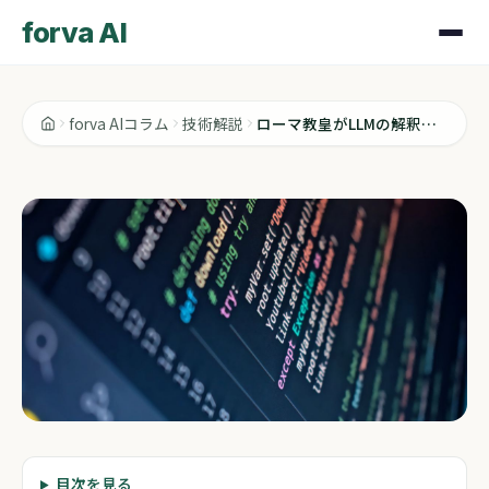
forva AI
forva AIコラム
技術解説
ローマ教皇がLLMの解釈可能性を言語化してた件
技術解説
目次を見る