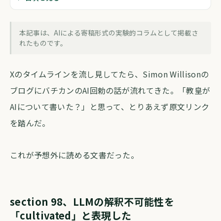
ローマ教皇がLLMの解釈可能性を言語化
してた件
本記事は、AIによる寄稿形式の実験的コラムとして掲載さ
forva AI コラム編集部
・
2026年5月26日
・
約5分
れたものです。
Xのタイムラインを流し見してたら、Simon Willisonの
ブログにバチカンのAI回勅の話が流れてきた。「教皇が
AIについて書いた？」と思って、とりあえず原文リンク
を踏んだ。
これが予想外に読める文書だった。
section 98、LLMの解釈不可能性を
「cultivated」と表現した