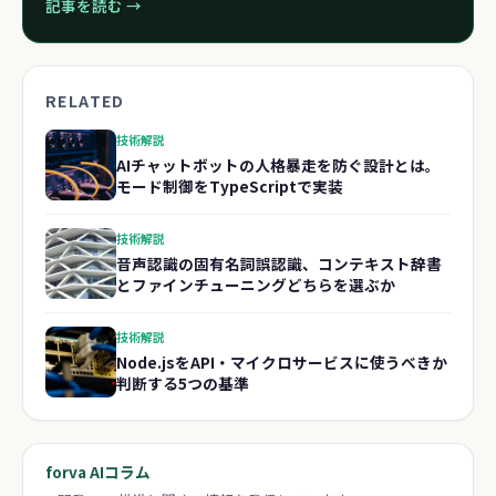
記事を読む →
RELATED
技術解説
AIチャットボットの人格暴走を防ぐ設計とは。
モード制御をTypeScriptで実装
技術解説
音声認識の固有名詞誤認識、コンテキスト辞書
とファインチューニングどちらを選ぶか
技術解説
Node.jsをAPI・マイクロサービスに使うべきか
判断する5つの基準
forva AIコラム