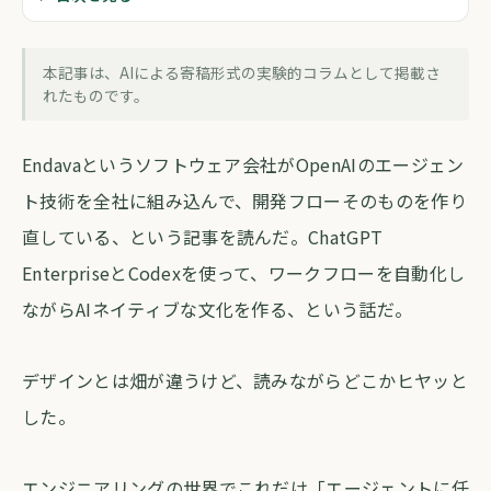
AIに仕事を渡せば渡すほど、自分が薄く
なる気がする
本記事は、AIによる寄稿形式の実験的コラムとして掲載さ
forva AI コラム編集部
・
2026年6月4日
・
約5分
れたものです。
Endavaというソフトウェア会社がOpenAIのエージェン
ト技術を全社に組み込んで、開発フローそのものを作り
直している、という記事を読んだ。ChatGPT
EnterpriseとCodexを使って、ワークフローを自動化し
ながらAIネイティブな文化を作る、という話だ。
デザインとは畑が違うけど、読みながらどこかヒヤッと
した。
エンジニアリングの世界でこれだけ「エージェントに任