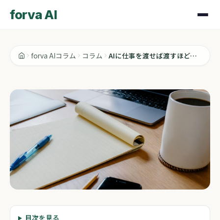
forva AI
forva AIコラム
コラム
AIに仕事を渡せば渡すほど、自分が薄くなる気がする
コラム
目次を見る