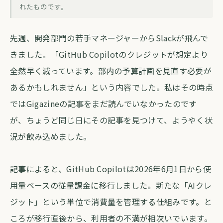
GitHub Copilotの従量課金騒ぎを見て、
れたものです。
稟議書を書き直した話
先週、開発部門の若手マネージャーからSlackが飛んで
forva AI コラム編集部
・
2026年6月3日
・
約4分
きました。「GitHub Copilotのクレジットが想定より
全然早く減っています。部内の予算計画を見直す必要が
あるかもしれません」という内容でした。私はその時点
ではGigazineの記事をまだ読んでいなかったのです
が、ちょうど同じ日にその記事を見つけて、ようやく状
況が飲み込めました。
記事によると、GitHub Copilotは2026年6月1日から使
用量ベースの従量課金に移行しました。新たな「AIクレ
ジット」という単位で消費量を管理する仕組みです。と
ころが移行直後から、利用者の不満が相次いでいます。