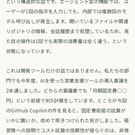
という構造的な話です。エージェント型の機能では、ユ
ーザーが1回の指示を入力しても、内部では複数回のモ
デル呼び出しが発生します。開いているファイルや関連
リポジトリの情報、会話履歴まで処理しているため、見
た目の操作は1回でも実際の消費量は全く違う、という
状態になっています。
これは開発ツールだけの話ではありません。私たちの部
門でも今年度、AIを使った営業支援ツールの導入稟議を
2本通しました。どちらの稟議書でも「月額固定費○○
円」という前提でROI計算をしています。ところが今回
のGitHub Copilotの件を見ると、固定費前提の試算が
いかに脆いか、改めて突きつけられた気がしました。経
営陣への説明でコスト試算の信頼性が揺らぐのは、非常