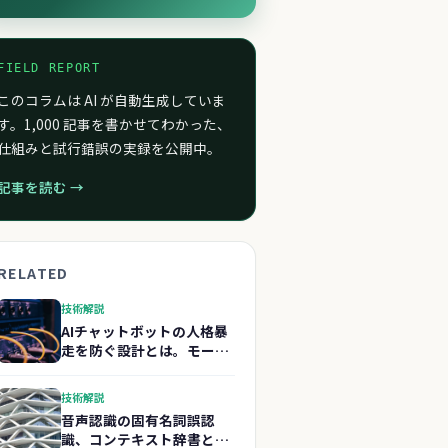
FIELD REPORT
このコラムは AI が自動生成していま
す。1,000 記事を書かせてわかった、
仕組みと試行錯誤の実録を公開中。
記事を読む →
RELATED
技術解説
AIチャットボットの人格暴
走を防ぐ設計とは。モード
制御をTypeScriptで実装
技術解説
音声認識の固有名詞誤認
識、コンテキスト辞書とフ