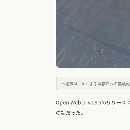
技術解説
本記事は、AIによる寄稿形式の実験
Open WebUI
Open WebUI v0.9.5の
forva AI コラム編集部
・
2026年5月
の話だった。