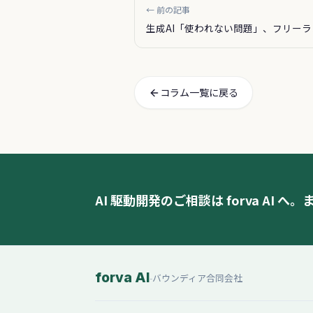
← 前の記事
生成AI「使われない問題」、フリーラ
の自分が感じたこと
コラム一覧に戻る
AI 駆動開発のご相談は forva AI 
forva AI
-
バウンディア合同会社