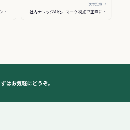
次の記事 →
ンス
社内ナレッジAI化、マーケ視点で正直に評
価してみた
へ。まずはお気軽にどうぞ。