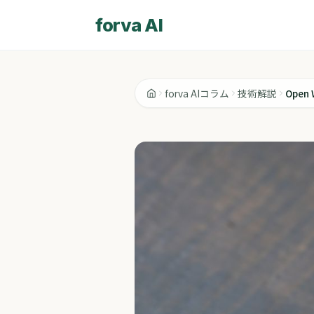
forva AI
forva AIコラム
技術解説