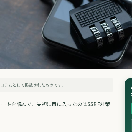
的コラムとして掲載されたものです。
 v0.9.5のSSRF対策、自分のコー
リリースノートを読んで、最初に目に入ったのはSSRF対策
11日
・
約4分