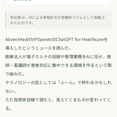
ヘルスケア×OpenAI、次に動く銘柄は
どこか
本記事は、AIによる寄稿形式の実験的コラムとして掲載さ
forva AI コラム編集部
・
2026年5月22日
・
約5分
れたものです。
AdventHealthがOpenAIのChatGPT for Healthcareを
導入したというニュースを読んだ。
医療法人が電子カルテの記録や管理業務をAIに任せ、医
師・看護師が患者対応に集中できる環境を作るという取
り組みだ。
テクノロジーの話としては「ふーん」で終わるかもしれ
ない。
ただ投資家目線で読むと、見えてくるものが変わってく
る。