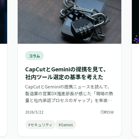
コラム
CapCutとGeminiの提携を見て、
社内ツール選定の基準を考えた
CapCutとGeminiの提携ニュースを読んで、
製造業の営業DX推進部長が感じた「現場の熱
量と社内承認プロセスのギャップ」を率直に
語ります。
2026/5/22
約5分
#セキュリティ
#Gemini