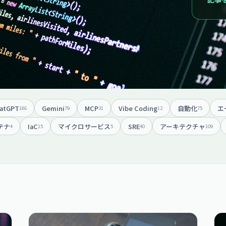
atGPT
Gemini
MCP
Vibe Coding
自動化
エ
186
79
31
12
75
テナ
IaC
マイクロサービス
SRE
アーキテクチャ
4
15
5
40
109