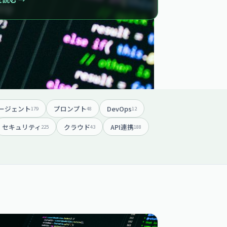
ージェント
プロンプト
DevOps
179
48
12
セキュリティ
クラウド
API連携
225
43
188