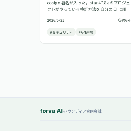
cosign 署名が入った。star 47.8k のプロジェ
クトがやっている検証方法を自分の CI に組み
込む価値があるか考えてみた。
2026/5/21
約6分
#セキュリティ
#API連携
forva AI
-
バウンディア合同会社