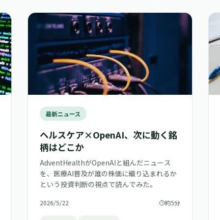
最新ニュース
ヘルスケア×OpenAI、次に動く銘
柄はどこか
AdventHealthがOpenAIと組んだニュース
を、医療AI普及が誰の株価に織り込まれるか
という投資判断の視点で読んでみた。
2026/5/22
約5分