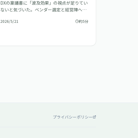
DXの稟議書に「波及効果」の視点が足りてい
ないと気づいた。ベンダー選定と経営陣への
説明に使えるヒントを整理します。
2026/5/21
約5分
プライバシーポリシー