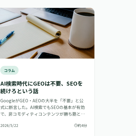
コラム
AI検索時代にGEOは不要、SEOを
続けろという話
GoogleがGEO・AEOの大半を「不要」と公
式に断言した。AI検索でもSEOの基本が有効
で、非コモディティコンテンツが勝ち筋とい
う話を自分の視点で整理した。
2026/5/22
約4分