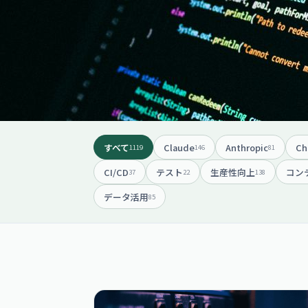
すべて
Claude
Anthropic
Ch
1119
146
81
CI/CD
テスト
生産性向上
コン
37
22
138
データ活用
85