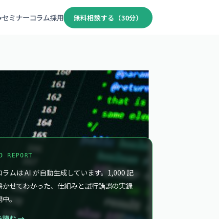
セミナー
コラム
採用
無料相談する（30分）
▾
D REPORT
ラムは AI が自動生成しています。1,000 記
書かせてわかった、仕組みと試行錯誤の実録
開中。
を読む →