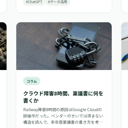
#ChatGPT
#データ活用
コラム
クラウド障害8時間、稟議書に何を
書くか
Railway障害8時間の原因はGoogle Cloudの
誤操作だった。ベンダーのせいでは済まない
構造を読んで、来年度稟議書の書き方を考え