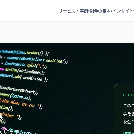
サービス・事例
開発の基本
インサイト
▾
▾
FIEL
ム
このコ
事を
を公
ています。
記事