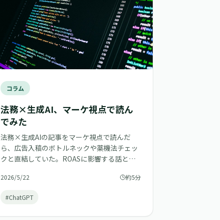
コラム
法務×生成AI、マーケ視点で読ん
でみた
法務×生成AIの記事をマーケ視点で読んだ
ら、広告入稿のボトルネックや薬機法チェッ
クと直結していた。ROASに影響する話とし
て整理してみる。
2026/5/22
約5分
#ChatGPT